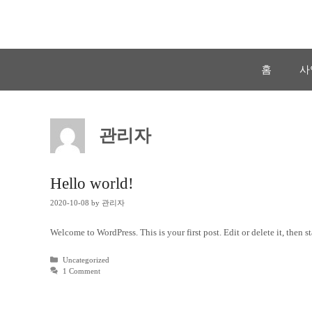
Skip
to
content
홈
사
관리자
Hello world!
2020-10-08
by
관리자
Welcome to WordPress. This is your first post. Edit or delete it, then st
Categories
Uncategorized
1 Comment