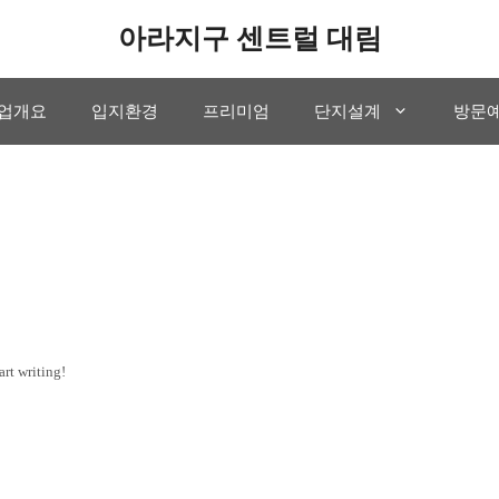
아라지구 센트럴 대림
업개요
입지환경
프리미엄
단지설계
방문
art writing!